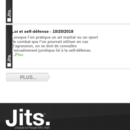
Loi et self-défense - 10/20/2018
Lorsque l’on pratique un art martial ou un sport
de combat que l’on pourrait utiliser en cas
d’agression, on se doit de connaître
l’encadrement juridique lié à la self-défense.
...
Plus
Partenaire ou adversaire ? - 10/14/2018
PLUS...
Quelle différence entre un partenaire et un
adversaire ? Florian de Jiu Jitsu Attitude nous
éclaire....
Plus
Compétitions CFG saison 2018-2019 -
10/08/2018