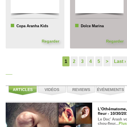
Copa Aranha Kids
Dolce Marina
Regarder
Regarder
1
2
3
4
5
>
Last ›
ARTICLES
VIDÉOS
REVIEWS
ÉVÉNEMENTS
L’Othématome, l
fleur - 10/30/2
Le Doc' Arash vou
chou-fleur...
Plus