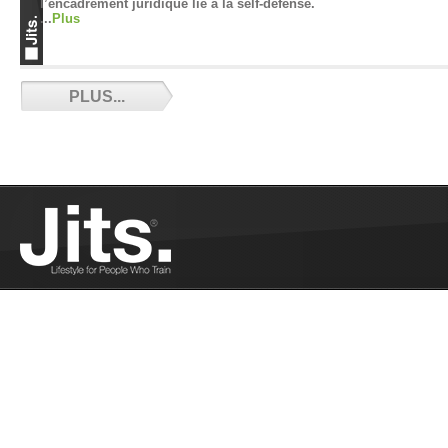
l’encadrement juridique lié à la self-défense.
...
Plus
Partenaire ou adversaire ? - 10/14/2018
PLUS...
Quelle différence entre un partenaire et un
adversaire ? Florian de Jiu Jitsu Attitude nous
éclaire....
Plus
Compétitions CFG saison 2018-2019 -
10/08/2018
Les compétitions CFG de 2018-2019...
Plus
Le Jiu-Jitsu n’est pas du MMA - 10/08/2018
Pank se penche sur la victoire de Khabib
Nurmagomedov sur Conor McGregor...
Plus