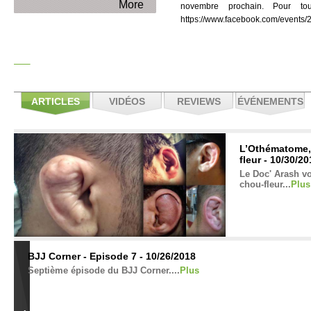
More
novembre prochain. Pour tou
https://www.facebook.com/events
ARTICLES
VIDÉOS
REVIEWS
ÉVÉNEMENTS
L’Othématome, l
fleur - 10/30/2
Le Doc' Arash vou
chou-fleur...
Plus
BJJ Corner - Episode 7 - 10/26/2018
Septième épisode du BJJ Corner....
Plus