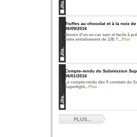
Truffes au chocolat et à la noix de
06/09/2016
Besoin d’un en-cas sain et facile à pr
votre entraînement de JJB ?...
Plus
Compte-rendu du Submission Supe
06/01/2016
Le compte-rendu des 9 combats du S
Superfight...
Plus
Jits, le magazine - 05/24/2016
PLUS...
Jits, c'est aussi -et surtout- un magaz
sur lequel notre équipe travaille d'arr
pied...
Plus