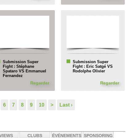
Submission Super
Submission Super
Fight : Stéphane
Fight : Eric Satgé VS
Spataro VS Emmanuel
Rodolphe Olivier
Fernandez
Regarder
Regarder
6
7
8
9
10
>
Last ›
VIEWS
CLUBS
ÉVÉNEMENTS
SPONSORING