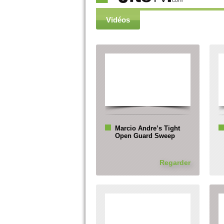
Vidéos
Marcio Andre’s Tight
Open Guard Sweep
Regarder