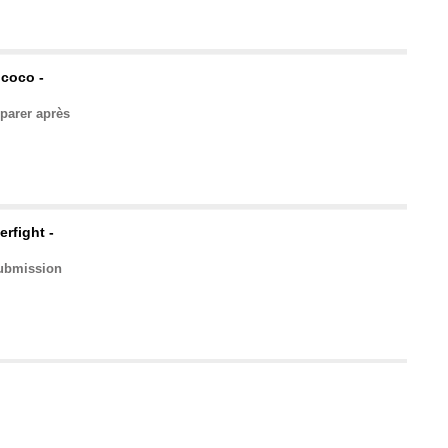
 coco -
éparer après
rfight -
ubmission
ine papier
ache