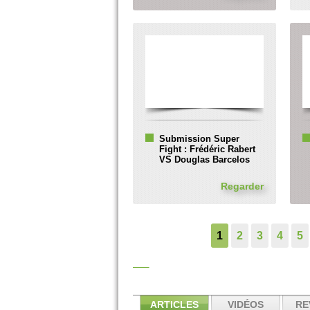
Submission Super
Fight : Frédéric Rabert
VS Douglas Barcelos
Regarder
1
2
3
4
5
ARTICLES
VIDÉOS
RE