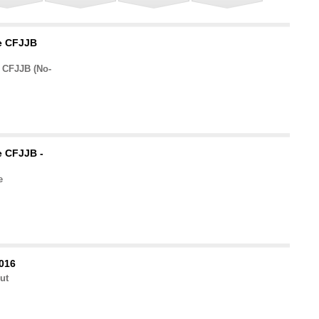
e CFJJB
 CFJJB (No-
e CFJJB -
e
2016
out