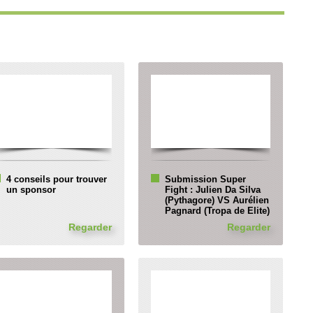
4 conseils pour trouver
Submission Super
un sponsor
Fight : Julien Da Silva
(Pythagore) VS Aurélien
Pagnard (Tropa de Elite)
Regarder
Regarder