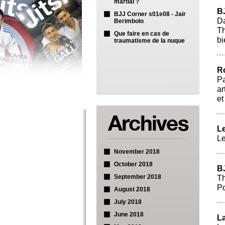
martial ?
BJ
BJJ Corner s01e08 - Jair
Da
Berimbolo
Th
Que faire en cas de
bi
traumatisme de la nuque
Ro
Pa
ar
et
Le
Le
November 2018
October 2018
BJ
September 2018
Th
P
August 2018
July 2018
June 2018
La