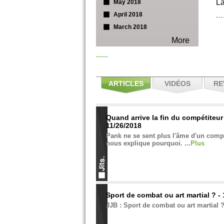
La
May 2018
April 2018
March 2018
More
ARTICLES
VIDÉOS
RE
Quand arrive la fin du compétiteur
11/26/2018
Pank ne se sent plus l'âme d'un compét
nous explique pourquoi. ...
Plus
Sport de combat ou art martial ? -
JJB : Sport de combat ou art martial ?