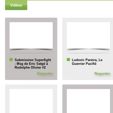
Vidéos
Submission Superfight
Ludovic Pareira, Le
- Msg de Eric Satgé à
Guerrier Pacifié
Rodolphe Olivier #2
Regarder
Regarder