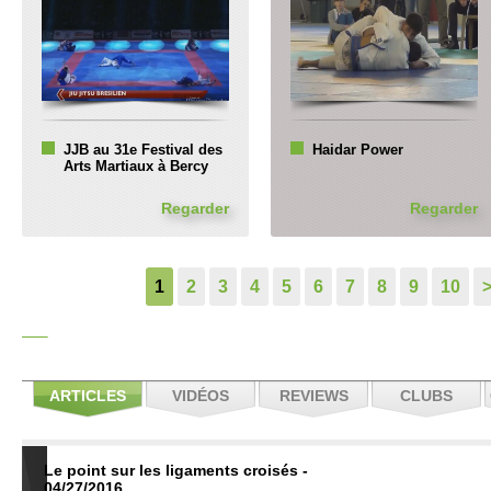
JJB au 31e Festival des
Haidar Power
Arts Martiaux à Bercy
Regarder
Regarder
1
2
3
4
5
6
7
8
9
10
ARTICLES
VIDÉOS
REVIEWS
CLUBS
Le point sur les ligaments croisés -
04/27/2016