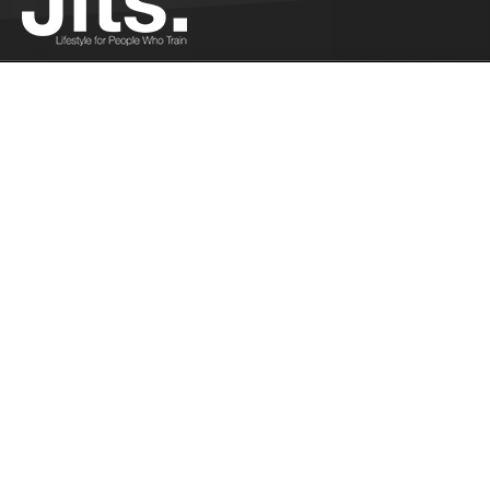
L’homosexualité : un tabou dans le JJB ? -
02/16/2016
Pank partage sa réflexion sur l'homosexualité au
dojo....
Plus
6 smoothies à boire après l’entraînement -
02/16/2016
Jonas nous propose 6 recettes de smoothies pour
récupérer après l'entrainement...
Plus
A la place de l’arbitre - 02/10/2016
Pank a déjà été à la place de l'arbitre. Il partage
son expérience....
Plus