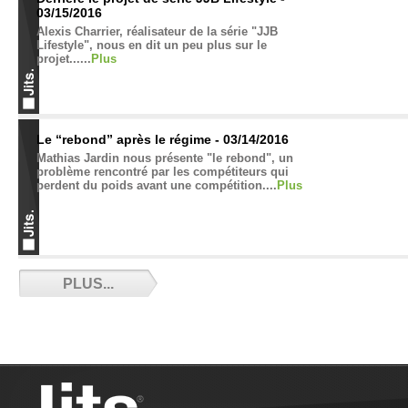
03/15/2016
Alexis Charrier, réalisateur de la série "JJB
Lifestyle", nous en dit un peu plus sur le
projet......
Plus
Le “rebond” après le régime - 03/14/2016
Mathias Jardin nous présente "le rebond", un
problème rencontré par les compétiteurs qui
perdent du poids avant une compétition....
Plus
Gabriel vs the World - 02/19/2016
PLUS...
Il a traduit le film Jiu-Jitsu vs the World et mérite
toute notre l'attention. Gabriel, encore novice dans
le JJB a déjà marqué la discipline. ...
Plus