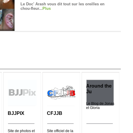
Le Doc' Arash vous dit tout sur les oreilles en
chou-fleur...
Plus
8
us
23/2018
Around the
gralement
Ju
Le Blog de Jonas
et Gloria
BJJPIX
CFJJB
Lire >
 de tournoi
Site de photos et
Site officiel de la