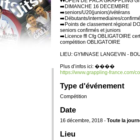
♦️♦️OPEN DE PACA GRAPPLING GI 
➡️DIMANCHE 16 DECEMBRE
➡️seniors/U20(juniors)/vétérans
➡️Débutants/intermediaires/confirm
➡️Points de classement régional D
seniors confirmés et juniors
➡️Licence ffl Cfg OBLIGATOIRE certi
compétition OBLIGATOIRE
LIEU: GYMNASE LANGEVIN - BO
Plus d’infos ici: ����
https://www.grappling-france.com/co
Type d'événement
Compétition
Date
16 décembre, 2018 -
Toute la jour
Lieu