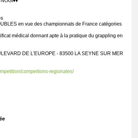
NOGI♦️♦️
és
OUBLES en vue des championnats de France catégories
ficat médical donnant apte à la pratique du grappling en
ULEVARD DE L'EUROPE - 83500 LA SEYNE SUR MER
mpetition/compeitions-regionales/
née