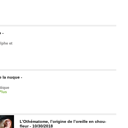
 -
lphe et
e la nuque -
atique
Plus
L’Othématome, l’origine de l’oreille en chou-
fleur - 10/30/2018